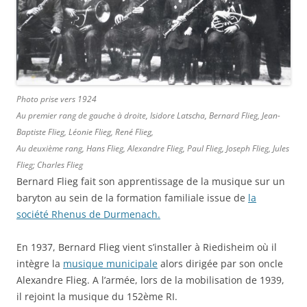
Photo prise vers 1924
Au premier rang de gauche à droite, Isidore Latscha, Bernard Flieg, Jean-
Baptiste Flieg, Léonie Flieg, René Flieg,
Au deuxième rang, Hans Flieg, Alexandre Flieg, Paul Flieg, Joseph Flieg, Jules
Flieg; Charles Flieg
Bernard Flieg fait son apprentissage de la musique sur un
baryton au sein de la formation familiale issue de
la
société Rhenus de Durmenach.
En 1937, Bernard Flieg vient s’installer à Riedisheim où il
intègre la
musique municipale
alors dirigée par son oncle
Alexandre Flieg. A l’armée, lors de la mobilisation de 1939,
il rejoint la musique du 152ème RI.